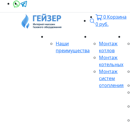
0
Корзина
Поиск
0
руб.
О магазине
Монтаж
Се
Наши
Монтаж
преимущества
котлов
Монтаж
котельных
Монтаж
систем
отопления
Продукция