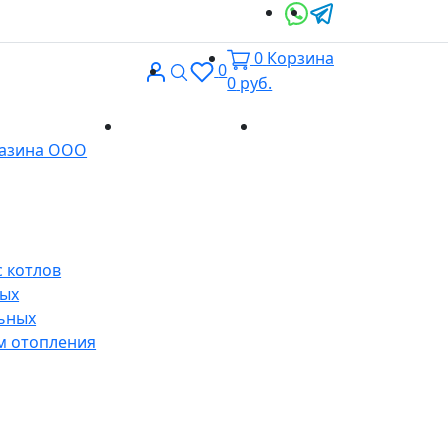
0
Корзина
Вход
Поиск
0
0
руб.
Доставка и
Контакты
газина ООО
оплата
 котлов
ных
ьных
м отопления