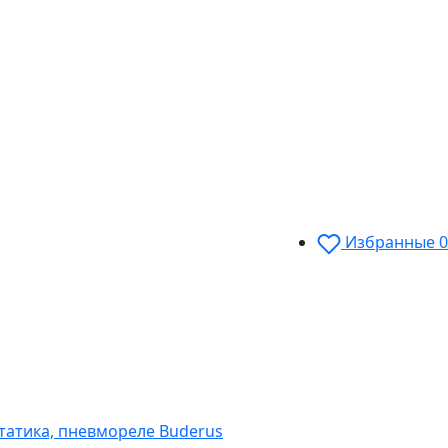
Избранные
0
статика, пневмореле Buderus