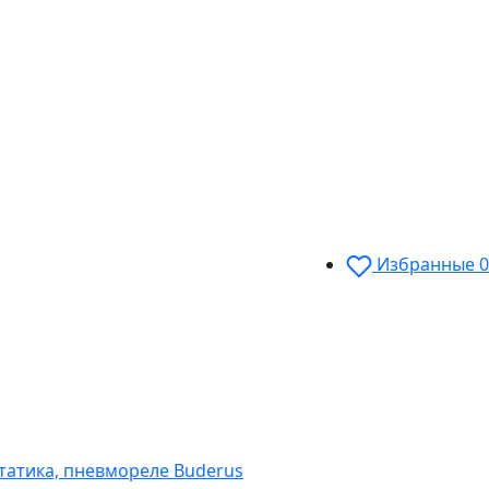
Избранные
0
статика, пневмореле Buderus