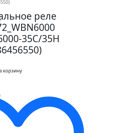
550)
льное реле
72_WBN6000
6000-35С/35Н
86456550)
в корзину