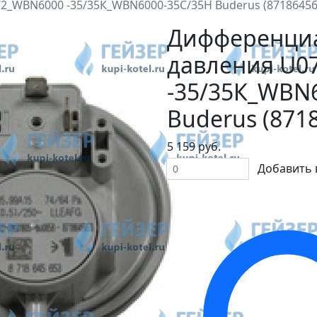
_WBN6000 -35/35К_WBN6000-35С/35Н Buderus (87186456
Дифференциа
давления U0
-35/35К_WBN
Buderus (871
5 159 руб.
Добавить 