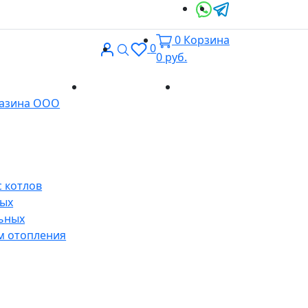
0
Корзина
Вход
Поиск
0
0
руб.
Доставка и
Контакты
газина ООО
оплата
 котлов
ных
ьных
м отопления