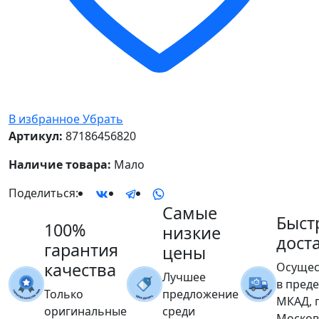
В избранное
Убрать
Артикул:
87186456820
Наличие товара:
Мало
Поделиться:
Самые
Быст
100%
низкие
дост
гарантия
цены
качества
Осущес
Лучшее
в пред
Только
предложение
МКАД, 
оригинальные
среди
Москов