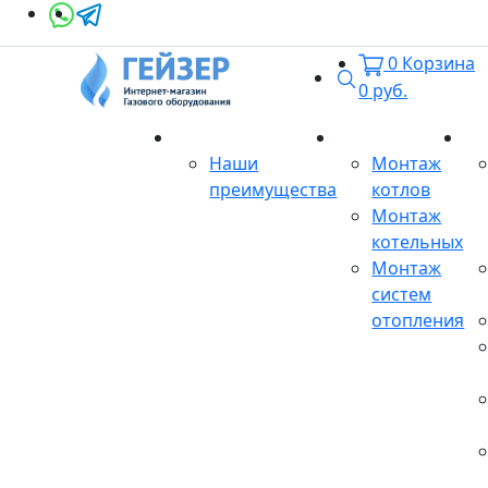
0
Корзина
Поиск
0
руб.
О магазине
Монтаж
Се
Наши
Монтаж
преимущества
котлов
Монтаж
котельных
Монтаж
систем
отопления
Продукция