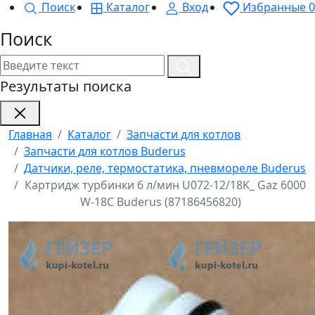
Поиск
Каталог
Вход
Избранные
0
Поиск
Результаты поиска
Главная
Каталог
Запчасти для котлов
Запчасти для котлов Buderus
Датчики, реле, термостатика, пневмореле Buderus
Картридж турбинки 6 л/мин U072-12/18K_ Gaz 6000
W-18C Buderus (87186456820)