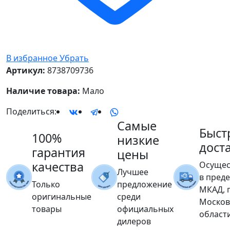
В избранное
Убрать
Артикул:
8738709736
Наличие товара:
Мало
Поделиться:
Самые
Быст
100%
низкие
дост
гарантия
цены
качества
Осущес
Лучшее
в пред
Только
предложение
МКАД, 
оригинальные
среди
Москов
товары
официальных
област
дилеров