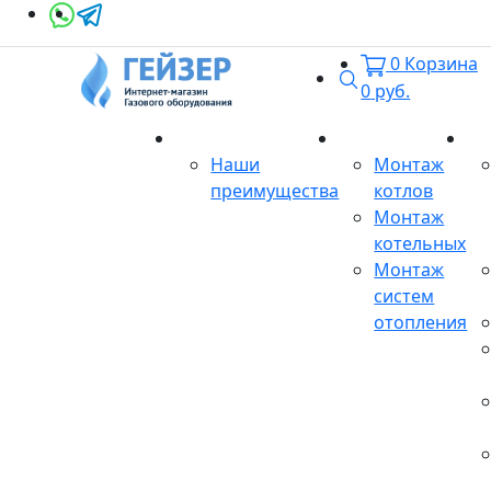
0
Корзина
Поиск
0
руб.
О магазине
Монтаж
Се
Наши
Монтаж
преимущества
котлов
Монтаж
котельных
Монтаж
систем
отопления
Продукция