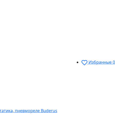
Избранные
0
статика, пневмореле Buderus