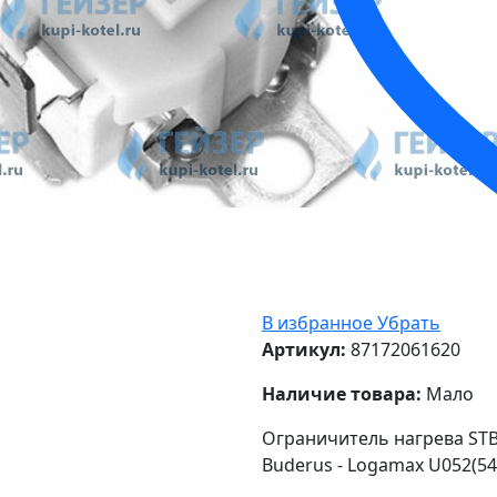
В избранное
Убрать
Артикул:
87172061620
Наличие товара:
Мало
Ограничитель нагрева STB
Buderus - Logamax U052(54)