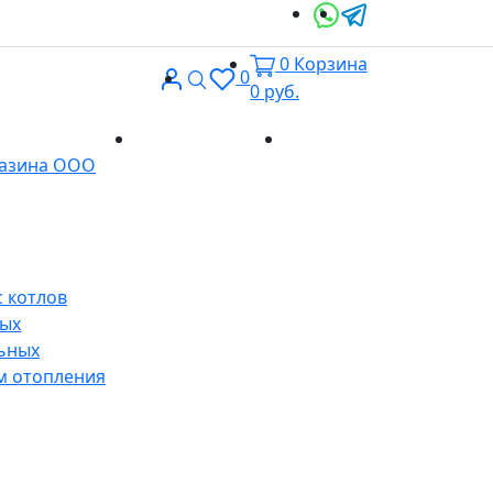
0
Корзина
Вход
Поиск
0
0
руб.
Доставка и
Контакты
газина ООО
оплата
 котлов
ных
ьных
м отопления