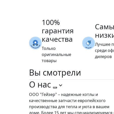
100%
Самы
гарантия
низк
качества
Лучшее 
Только
среди о
оригинальные
дилеров
товары
Вы
смотрели
О нас
ООО "Гейзер" – надежные котлы и
качественные запчасти европейского
производства для тепла и уюта в вашем
доме. Более 15 лет мы специализируемся 