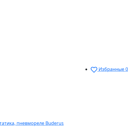
Избранные
0
статика, пневмореле Buderus