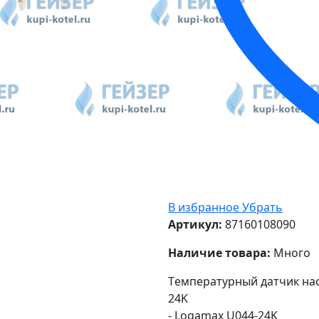
В избранное
Убрать
Артикул:
87160108090
Наличие товара:
Много
Tемпературный датчик нас
24K
- Logamax U044-24K