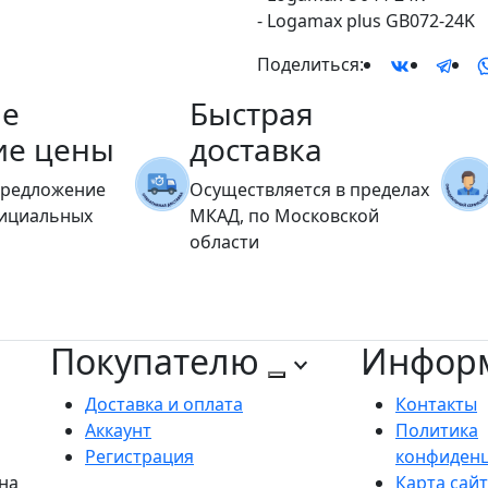
- Logamax plus GB072-24K
Поделиться:
е
Быстрая
ие цены
доставка
предложение
Осуществляется в пределах
фициальных
МКАД, по Московской
области
Покупателю
Инфор
Доставка и оплата
Контакты
Аккаунт
Политика
Регистрация
конфиден
на
Карта сай