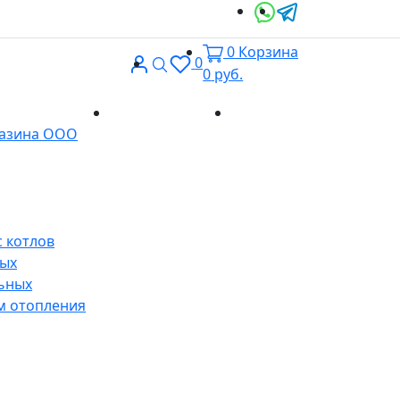
0
Корзина
Вход
Поиск
0
0
руб.
Доставка и
Контакты
газина ООО
оплата
 котлов
ных
ьных
м отопления