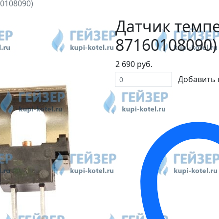
60108090)
Датчик темпе
87160108090)
2 690 руб.
Добавить 