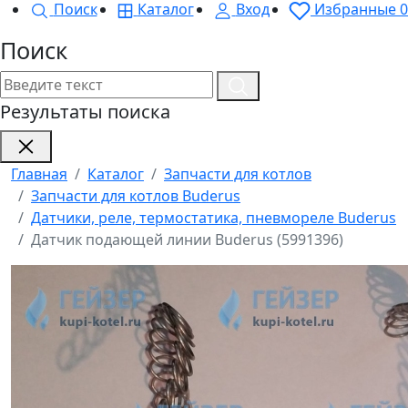
Поиск
Каталог
Вход
Избранные
0
Поиск
Результаты поиска
Главная
Каталог
Запчасти для котлов
Запчасти для котлов Buderus
Датчики, реле, термостатика, пневмореле Buderus
Датчик подающей линии Buderus (5991396)