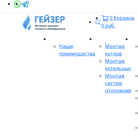
0
Корзина
Поиск
0
руб.
О магазине
Монтаж
Се
Наши
Монтаж
преимущества
котлов
Монтаж
котельных
Монтаж
систем
отопления
Продукция