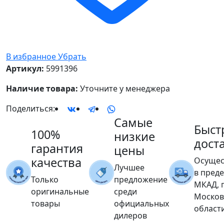
В избранное
Убрать
Артикул:
5991396
Наличие товара:
Уточните у менеджера
Поделиться:
Самые
Быст
100%
низкие
дост
гарантия
цены
качества
Осущес
Лучшее
в пред
Только
предложение
МКАД, 
оригинальные
среди
Москов
товары
официальных
област
дилеров