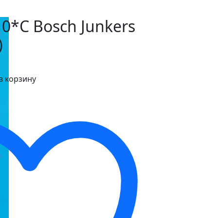
0*С Bosch Junkers
)
в корзину