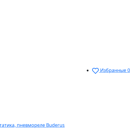
Избранные
0
статика, пневмореле Buderus