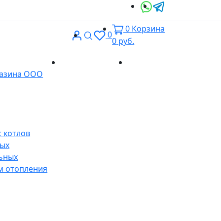
0
Корзина
Вход
Поиск
0
0
руб.
Доставка и
Контакты
газина ООО
оплата
 котлов
ных
ьных
м отопления