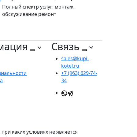
Полный спектр услуг: монтаж,
обслуживание ремонт
мация
Связь
sales@kupi-
kotel.ru
циальности
+7 (963) 629-74-
та
34
при каких условиях не является