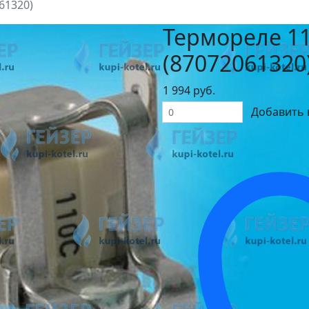
61320)
Термореле 11
(87072061320
1 994 руб.
Добавить 