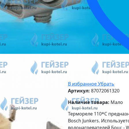
В избранное
Убрать
Артикул:
87072061320
Наличие товара:
Мало
Термореле 110*С предназ
Bosch Junkers. Использует
водонагревателей Бош: - W