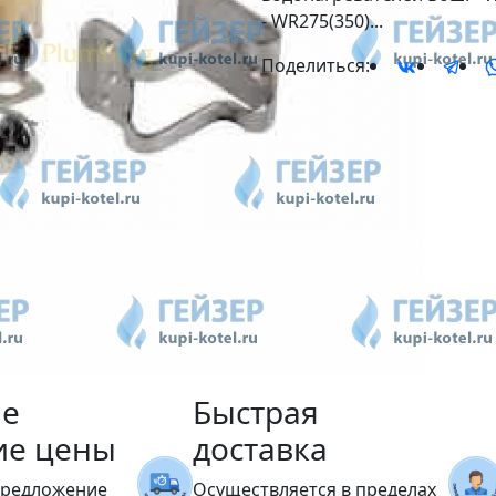
- WR275(350)...
Поделиться:
е
Быстрая
ие цены
доставка
предложение
Осуществляется в пределах