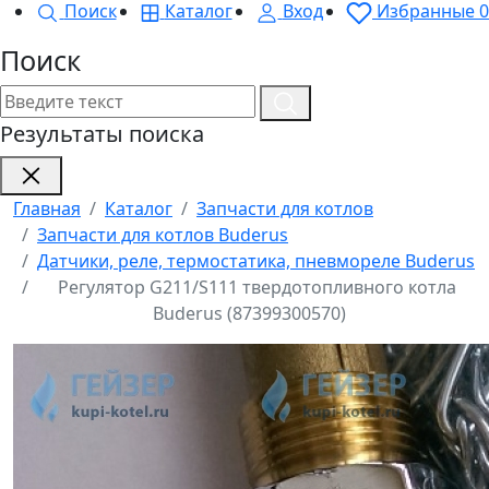
Поиск
Каталог
Вход
Избранные
0
Поиск
Результаты поиска
Главная
Каталог
Запчасти для котлов
Запчасти для котлов Buderus
Датчики, реле, термостатика, пневмореле Buderus
Регулятор G211/S111 твердотопливного котла
Buderus (87399300570)