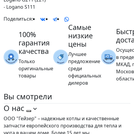
- Logano S111
Поделиться:
Самые
Быст
100%
низкие
дост
гарантия
цены
качества
Осущес
Лучшее
в пред
Только
предложение
МКАД, 
оригинальные
среди
Москов
товары
официальных
област
дилеров
Вы
смотрели
О нас
ООО "Гейзер" – надежные котлы и качественные
запчасти европейского производства для тепла и
уюта в вашем доме. Более 15 лет мы