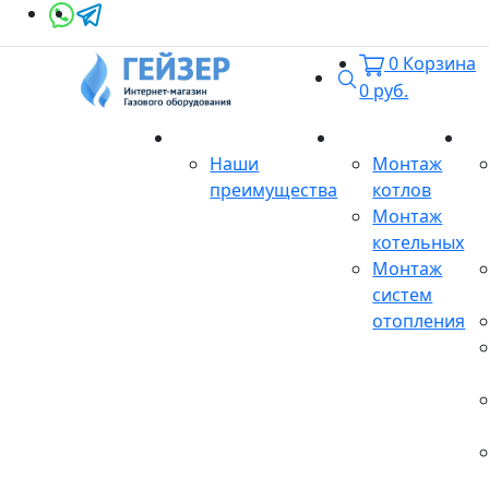
0
Корзина
Поиск
0
руб.
О магазине
Монтаж
Се
Наши
Монтаж
преимущества
котлов
Монтаж
котельных
Монтаж
систем
отопления
Продукция