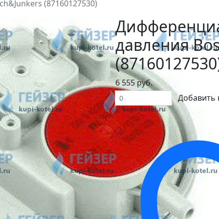
h&Junkers (87160127530)
Дифференциа
давления Bos
(87160127530
6 555 руб.
Добавить 