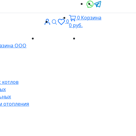
0
Корзина
Вход
Поиск
0
0
руб.
Доставка и
Контакты
газина ООО
оплата
 котлов
ных
ьных
м отопления