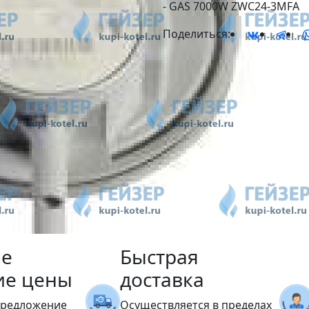
- GAS 7000W ZWC24-3MFA
Поделиться:
е
Быстрая
ие цены
доставка
предложение
Осуществляется в пределах