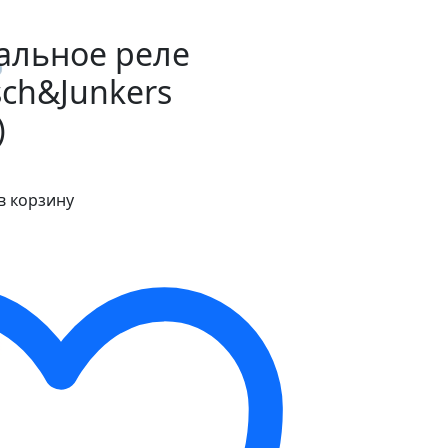
льное реле
ch&Junkers
)
в корзину