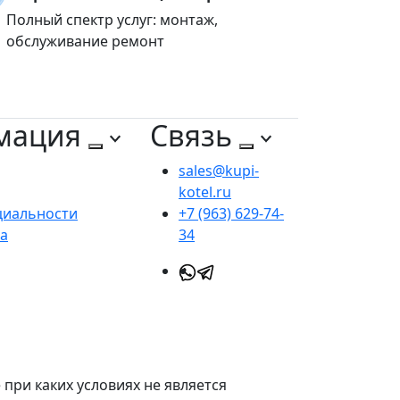
Полный спектр услуг: монтаж,
обслуживание ремонт
мация
Связь
sales@kupi-
kotel.ru
циальности
+7 (963) 629-74-
та
34
при каких условиях не является