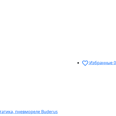
Избранные
0
статика, пневмореле Buderus