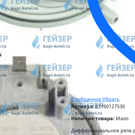
В избранное
Убрать
Артикул:
87160127530
Наличие товара:
Мало
Дифференциальное реле д