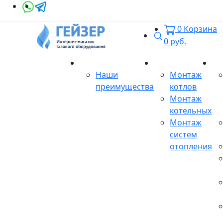
0
Корзина
Поиск
0
руб.
О магазине
Монтаж
Се
Наши
Монтаж
преимущества
котлов
Монтаж
котельных
Монтаж
систем
отопления
Продукция