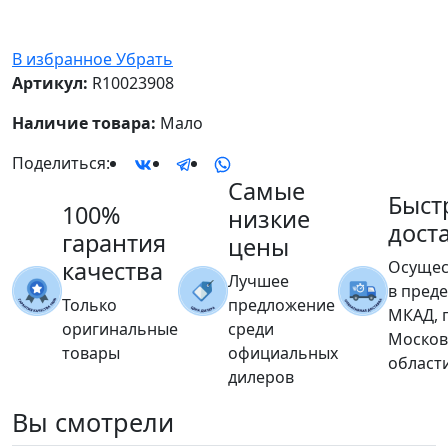
В избранное
Убрать
Артикул:
R10023908
Наличие товара:
Мало
Поделиться:
Самые
Быст
100%
низкие
дост
гарантия
цены
качества
Осущес
Лучшее
в пред
Только
предложение
МКАД, 
оригинальные
среди
Москов
товары
официальных
област
дилеров
Вы
смотрели