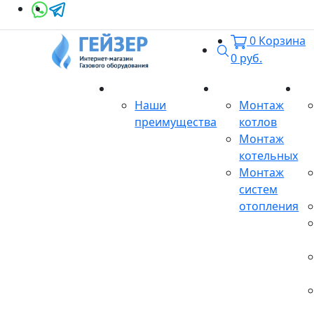
0
Корзина
Поиск
0
руб.
О магазине
Монтаж
Се
Наши
Монтаж
преимущества
котлов
Монтаж
котельных
Монтаж
систем
отопления
Продукция