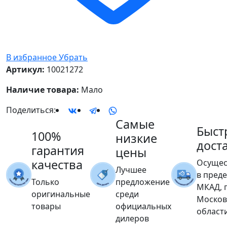
В избранное
Убрать
Артикул:
10021272
Наличие товара:
Мало
Поделиться:
Самые
Быст
100%
низкие
дост
гарантия
цены
качества
Осущес
Лучшее
в пред
Только
предложение
МКАД, 
оригинальные
среди
Москов
товары
официальных
област
дилеров