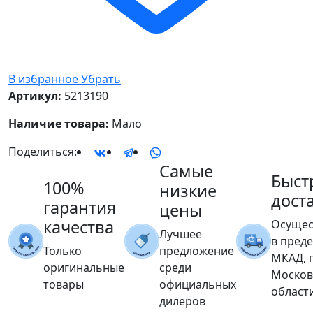
В избранное
Убрать
Артикул:
5213190
Наличие товара:
Мало
Поделиться:
Самые
Быст
100%
низкие
дост
гарантия
цены
качества
Осущес
Лучшее
в пред
Только
предложение
МКАД, 
оригинальные
среди
Москов
товары
официальных
област
дилеров