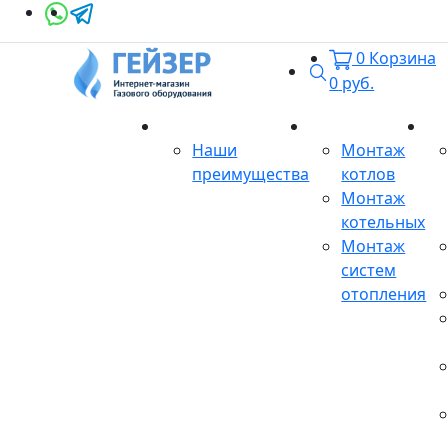
0
Корзина
Поиск
0
руб.
О магазине
Монтаж
Се
Наши
Монтаж
преимущества
котлов
Монтаж
котельных
Монтаж
систем
отопления
Продукция