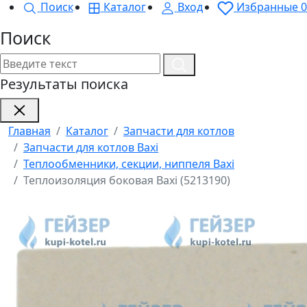
Поиск
Каталог
Вход
Избранные
0
Поиск
Результаты поиска
Главная
Каталог
Запчасти для котлов
Запчасти для котлов Baxi
Теплообменники, секции, ниппеля Baxi
Теплоизоляция боковая Baxi (5213190)