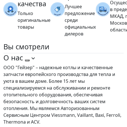
качества
Осущес
Лучшее
в пред
Только
предложение
МКАД, 
оригинальные
среди
Москов
товары
официальных
област
дилеров
Вы
смотрели
О нас
ООО "Гейзер" – надежные котлы и качественные
запчасти европейского производства для тепла и
уюта в вашем доме. Более 15 лет мы
специализируемся на обслуживании и ремонте
отопительного оборудования, обеспечивая
безопасность и долговечность ваших систем
отопления. Мы являемся Авторизованным
Сервисным Центром Viessmann, Vaillant, Baxi, Ferroli,
Thermona и ACV.