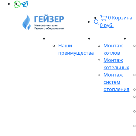
0
Корзина
Поиск
0
руб.
О магазине
Монтаж
Се
Наши
Монтаж
преимущества
котлов
Монтаж
котельных
Монтаж
систем
отопления
Продукция