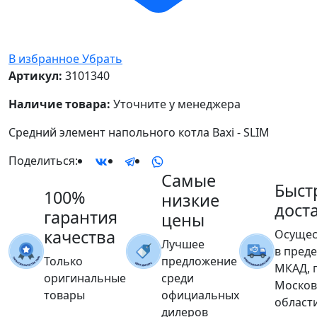
В избранное
Убрать
Артикул:
3101340
Наличие товара:
Уточните у менеджера
Средний элемент напольного котла Baxi - SLIM
Поделиться:
Самые
Быст
100%
низкие
дост
гарантия
цены
качества
Осущес
Лучшее
в пред
Только
предложение
МКАД, 
оригинальные
среди
Москов
товары
официальных
област
дилеров