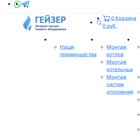
0
Корзина
Поиск
0
руб.
О магазине
Монтаж
Се
Наши
Монтаж
преимущества
котлов
Монтаж
котельных
Монтаж
систем
отопления
Продукция