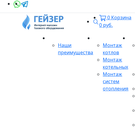
0
Корзина
Поиск
0
руб.
О магазине
Монтаж
Се
Наши
Монтаж
преимущества
котлов
Монтаж
котельных
Монтаж
систем
отопления
Продукция