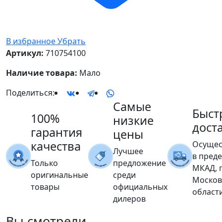
В избранное
Убрать
Артикул:
710754100
Наличие товара:
Мало
Поделиться:
Самые
Быст
100%
низкие
дост
гарантия
цены
качества
Осущес
Лучшее
в пред
Только
предложение
МКАД, 
оригинальные
среди
Москов
товары
официальных
област
дилеров
Вы
смотрели