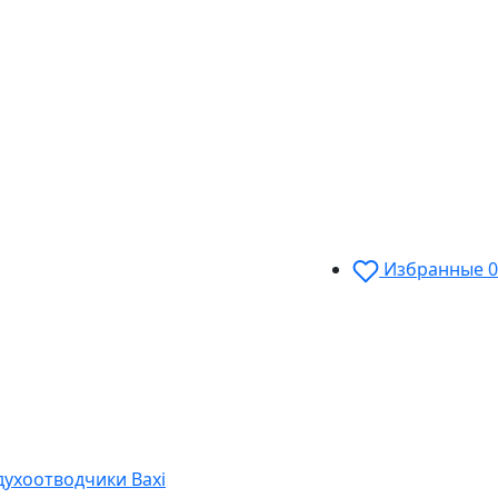
Избранные
0
духоотводчики Baxi