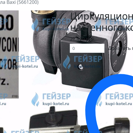
а Baxi (5661200)
Циркуляцион
настенного ко
27 450 руб.
Добавить 