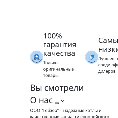
100%
Самы
гарантия
низк
качества
Лучшее 
Только
среди о
оригинальные
дилеров
товары
Вы
смотрели
О нас
ООО "Гейзер" – надежные котлы и
качественные запчасти европейского