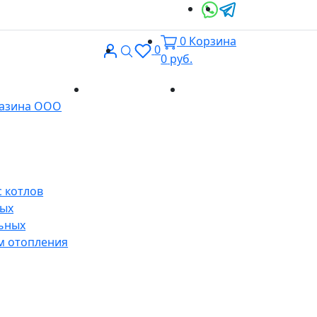
0
Корзина
Вход
Поиск
0
0
руб.
Доставка и
Контакты
газина ООО
оплата
 котлов
ных
ьных
м отопления