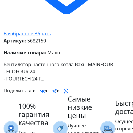
В избранное
Убрать
Артикул:
5682150
Наличие товара:
Мало
Вентилятор настенного котла Baxi - MAINFOUR
- ECOFOUR 24
- FOURTECH 24 F...
Поделиться:
Самые
Быст
100%
низкие
дост
гарантия
цены
качества
Осущес
Лучшее
в пред
Только
предложение