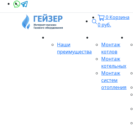
0
Корзина
Поиск
0
руб.
О магазине
Монтаж
Се
Наши
Монтаж
преимущества
котлов
Монтаж
котельных
Монтаж
систем
отопления
Продукция