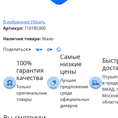
В избранное
Убрать
Артикул:
710185300
Наличие товара:
Мало
Поделиться:
Самые
Быст
100%
низкие
дост
гарантия
цены
качества
Осущес
Лучшее
в пред
Только
предложение
МКАД, 
оригинальные
среди
Москов
товары
официальных
област
дилеров
Вы
смотрели