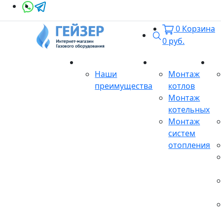
0
Корзина
Поиск
0
руб.
О магазине
Монтаж
Се
Наши
Монтаж
преимущества
котлов
Монтаж
котельных
Монтаж
систем
отопления
Продукция