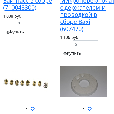
Бай-пасс в сборе
Микропереключа
(710048300)
с держателем и
проводкой в
1 088 руб.
сборе Baxi
(607470)
Купить
1 106 руб.
Купить