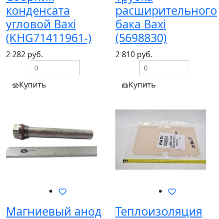
конденсата
расширительного
угловой Baxi
бака Baxi
(KHG71411961-)
(5698830)
2 282 руб.
2 810 руб.
Купить
Купить
Магниевый анод
Теплоизоляция