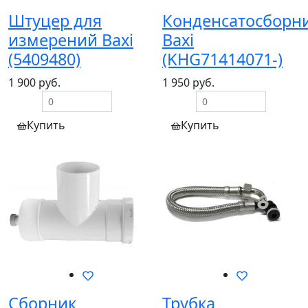
Штуцер для
Конденсатосборн
измерений Baxi
Baxi
(5409480)
(KHG71414071-)
1 900 руб.
1 950 руб.
Купить
Купить
Сборник
Трубка