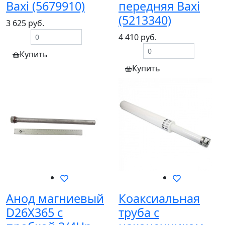
Baxi (5679910)
передняя Baxi
(5213340)
3 625 руб.
4 410 руб.
Купить
Купить
Анод магниевый
Коаксиальная
D26X365 с
труба с