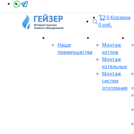
0
Корзина
Поиск
0
руб.
О магазине
Монтаж
Се
Наши
Монтаж
преимущества
котлов
Монтаж
котельных
Монтаж
систем
отопления
Продукция