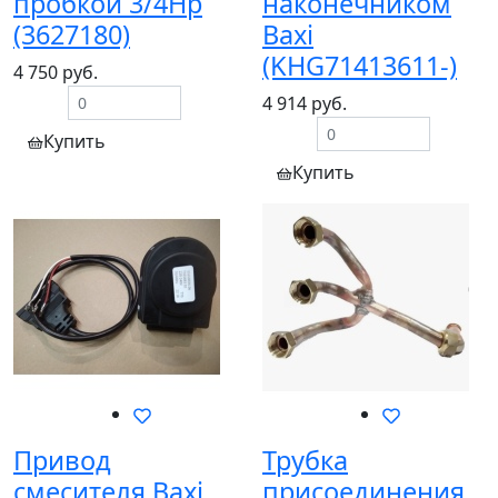
пробкой 3/4Нр
наконечником
(3627180)
Baxi
(KHG71413611-)
4 750 руб.
4 914 руб.
Купить
Купить
Привод
Трубка
смесителя Baxi
присоединения