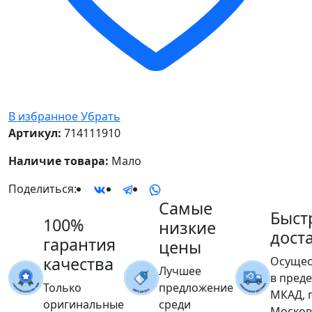
В избранное
Убрать
Артикул:
714111910
Наличие товара:
Мало
Поделиться:
Самые
Быст
100%
низкие
дост
гарантия
цены
качества
Осущес
Лучшее
в пред
Только
предложение
МКАД, 
оригинальные
среди
Москов