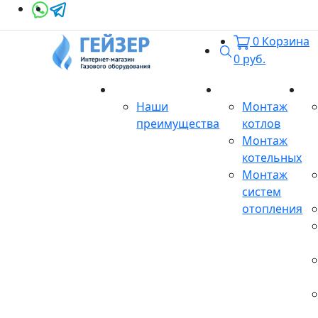
0
Корзина
Поиск
0
руб.
О магазине
Монтаж
Се
Наши
Монтаж
преимущества
котлов
Монтаж
котельных
Монтаж
систем
отопления
Продукция