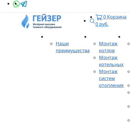
0
Корзина
Поиск
0
руб.
О магазине
Монтаж
Се
Наши
Монтаж
преимущества
котлов
Монтаж
котельных
Монтаж
систем
отопления
Продукция