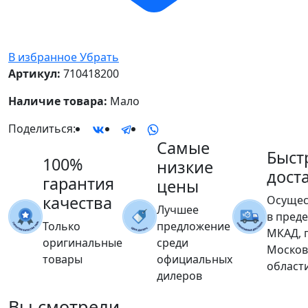
В избранное
Убрать
Артикул:
710418200
Наличие товара:
Мало
Поделиться:
Самые
Быст
100%
низкие
дост
гарантия
цены
качества
Осущес
Лучшее
в пред
Только
предложение
МКАД, 
оригинальные
среди
Москов
товары
официальных
област
дилеров
Вы
смотрели