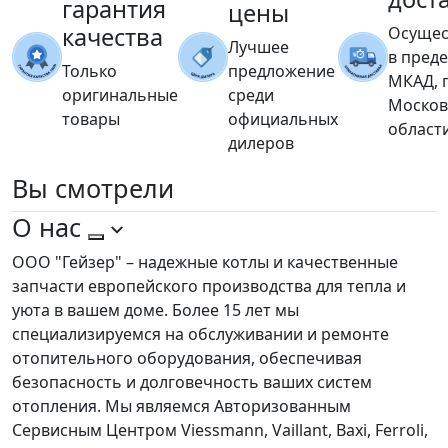
гарантия
цены
качества
Осущес
Лучшее
в пред
Только
предложение
МКАД, 
оригинальные
среди
Москов
товары
официальных
област
дилеров
Вы
смотрели
О нас
ООО "Гейзер" – надежные котлы и качественные
запчасти европейского производства для тепла и
уюта в вашем доме. Более 15 лет мы
специализируемся на обслуживании и ремонте
отопительного оборудования, обеспечивая
безопасность и долговечность ваших систем
отопления. Мы являемся Авторизованным
Сервисным Центром Viessmann, Vaillant, Baxi, Ferroli,