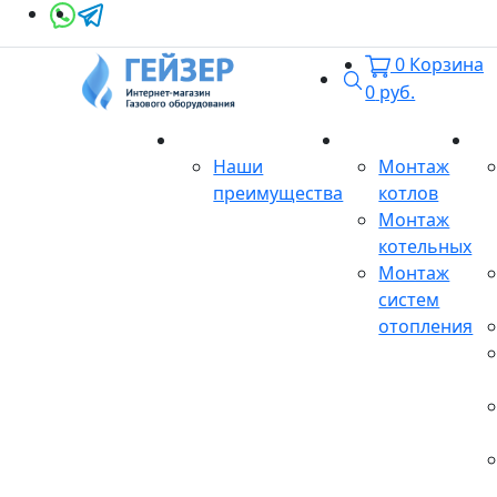
0
Корзина
Поиск
0
руб.
О магазине
Монтаж
Се
Наши
Монтаж
преимущества
котлов
Монтаж
котельных
Монтаж
систем
отопления
Продукция