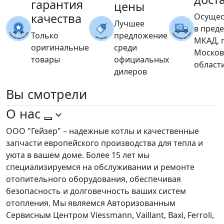
гарантия
цены
качества
Осущес
Лучшее
в пред
Только
предложение
МКАД, 
оригинальные
среди
Москов
товары
официальных
област
дилеров
Вы
смотрели
О нас
ООО "Гейзер" – надежные котлы и качественные
запчасти европейского производства для тепла и
уюта в вашем доме. Более 15 лет мы
специализируемся на обслуживании и ремонте
отопительного оборудования, обеспечивая
безопасность и долговечность ваших систем
отопления. Мы являемся Авторизованным
Сервисным Центром Viessmann, Vaillant, Baxi, Ferroli,