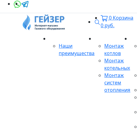
0
Корзина
Поиск
0
руб.
О магазине
Монтаж
Се
Наши
Монтаж
преимущества
котлов
Монтаж
котельных
Монтаж
систем
отопления
Продукция