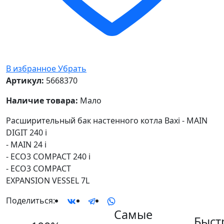
В избранное
Убрать
Артикул:
5668370
Наличие товара:
Мало
Расширительный бак настенного котла Baxi - MAIN
DIGIT 240 i
- MAIN 24 i
- ECO3 COMPACT 240 i
- ECO3 COMPACT
EXPANSION VESSEL 7L
Поделиться:
Самые
Быст