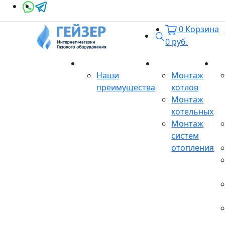
0
Корзина
Поиск
0
руб.
О магазине
Монтаж
Се
Наши
Монтаж
преимущества
котлов
Монтаж
котельных
Монтаж
систем
отопления
Продукция