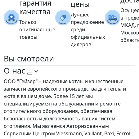
гарантия
цены
качества
Осущес
Лучшее
в пред
Только
предложение
МКАД, 
оригинальные
среди
Москов
товары
официальных
област
дилеров
Вы
смотрели
О нас
ООО "Гейзер" – надежные котлы и качественные
запчасти европейского производства для тепла и
уюта в вашем доме. Более 15 лет мы
специализируемся на обслуживании и ремонте
отопительного оборудования, обеспечивая
безопасность и долговечность ваших систем
отопления. Мы являемся Авторизованным
Сервисным Центром Viessmann, Vaillant, Baxi, Ferroli,