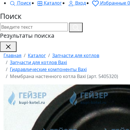
Поиск
Каталог
Вход
Избранные
0
Поиск
Результаты поиска
Главная
Каталог
Запчасти для котлов
Запчасти для котлов Baxi
Гидравлические компоненты Baxi
Мембрана настенного котла Baxi (арт. 5405320)