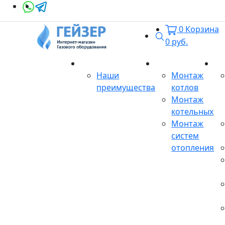
0
Корзина
Поиск
0
руб.
О магазине
Монтаж
Се
Наши
Монтаж
преимущества
котлов
Монтаж
котельных
Монтаж
систем
отопления
Продукция