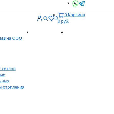
0
Корзина
Вход
Поиск
0
0
руб.
Доставка и
Контакты
газина ООО
оплата
 котлов
ных
ьных
м отопления