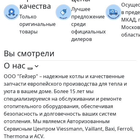
качества
Осущес
Лучшее
в пред
Только
предложение
МКАД, 
оригинальные
среди
Москов
товары
официальных
област
дилеров
Вы
смотрели
О нас
ООО "Гейзер" – надежные котлы и качественные
запчасти европейского производства для тепла и
уюта в вашем доме. Более 15 лет мы
специализируемся на обслуживании и ремонте
отопительного оборудования, обеспечивая
безопасность и долговечность ваших систем
отопления. Мы являемся Авторизованным
Сервисным Центром Viessmann, Vaillant, Baxi, Ferroli,
Thermona и ACV.