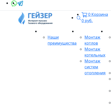
0
Корзина
Поиск
0
руб.
О магазине
Монтаж
Се
Наши
Монтаж
преимущества
котлов
Монтаж
котельных
Монтаж
систем
отопления
Продукция