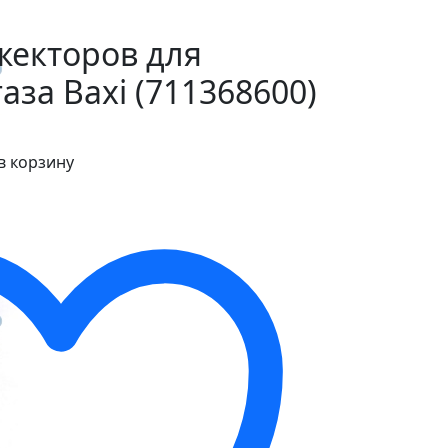
жекторов для
аза Baxi (711368600)
в корзину