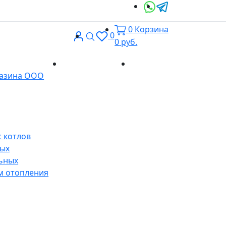
0
Корзина
Вход
Поиск
0
0
руб.
Доставка и
Контакты
газина ООО
оплата
 котлов
ных
ьных
м отопления