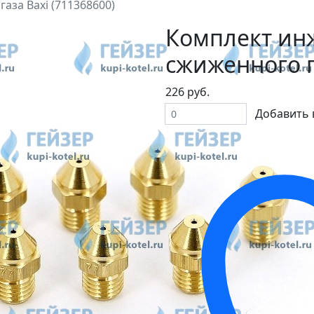
аза Baxi (711368600)
Комплект ин
сжиженного г
226 руб.
Добавить 