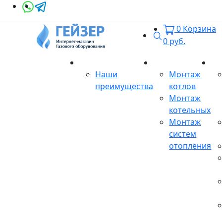
0
Корзина
Поиск
0
руб.
О магазине
Монтаж
Се
Наши
Монтаж
преимущества
котлов
Монтаж
котельных
Монтаж
систем
отопления
Продукция