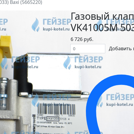
33) Baxi (5665220)
Газовый клап
VK41005M 503
6 726 руб.
Добавить 