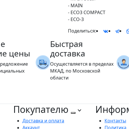
- MAIN
- ECO3 COMPACT
- ECO-3
Поделиться:
е
Быстрая
ие цены
доставка
предложение
Осуществляется в пределах
фициальных
МКАД, по Московской
области
Покупателю
Инфор
Доставка и оплата
Контакты
Аккаунт
Политика