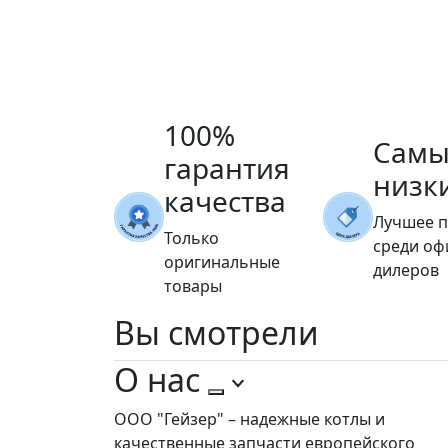
100%
Самы
гарантия
низк
качества
Лучшее 
Только
среди о
оригинальные
дилеров
товары
Вы
смотрели
О нас
ООО "Гейзер" – надежные котлы и
качественные запчасти европейского