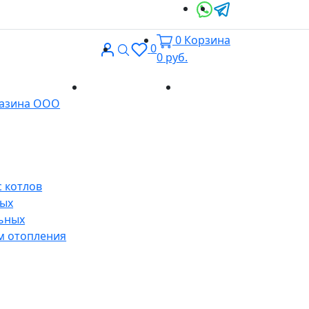
0
Корзина
Вход
Поиск
0
0
руб.
Доставка и
Контакты
газина ООО
оплата
 котлов
ных
ьных
м отопления