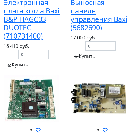
Электронная
Выносная
плата котла Baxi
панель
B&P HAGC03
управления Baxi
DUOTEC
(5682690)
(710731400)
17 000 руб.
16 410 руб.
Купить
Купить