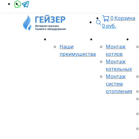
0
Корзина
Поиск
0
руб.
О магазине
Монтаж
Се
Наши
Монтаж
преимущества
котлов
Монтаж
котельных
Монтаж
систем
отопления
Продукция