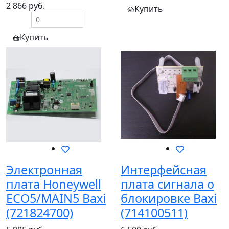
2 866 руб.
Купить
Купить
Электронная
Интерфейсная
плата Honeywell
плата сигнала о
ECO5/MAIN5 Baxi
блокировке Baxi
(721824700)
(714100511)