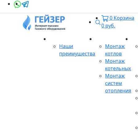
0
Корзина
Поиск
0
руб.
О магазине
Монтаж
Се
Наши
Монтаж
преимущества
котлов
Монтаж
котельных
Монтаж
систем
отопления
Продукция