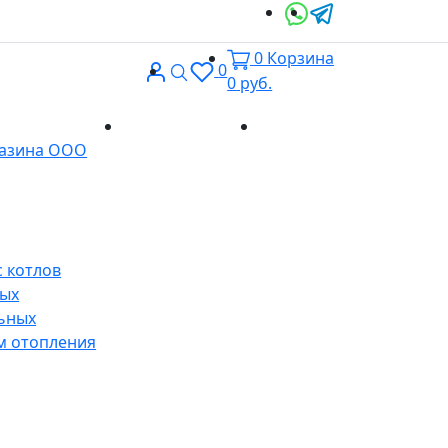
0
Корзина
Вход
Поиск
0
0
руб.
Доставка и
Контакты
газина ООО
оплата
 котлов
ных
ьных
м отопления