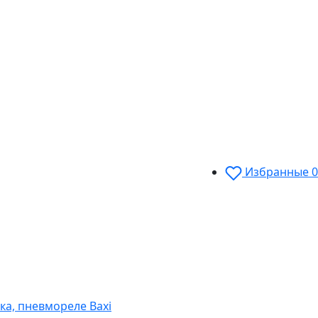
Избранные
0
ка, пневмореле Baxi