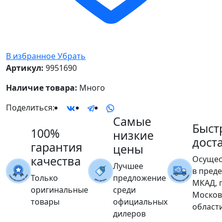
В избранное
Убрать
Артикул:
9951690
Наличие товара:
Много
Поделиться:
Самые
Быст
100%
низкие
дост
гарантия
цены
качества
Осущес
Лучшее
в пред
Только
предложение
МКАД, 
оригинальные
среди
Москов
товары
официальных
област
дилеров