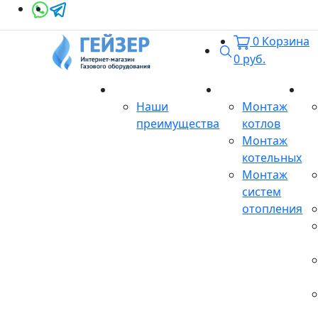
0
Корзина
Поиск
0
руб.
О магазине
Монтаж
Се
Наши
Монтаж
преимущества
котлов
Монтаж
котельных
Монтаж
систем
отопления
Продукция