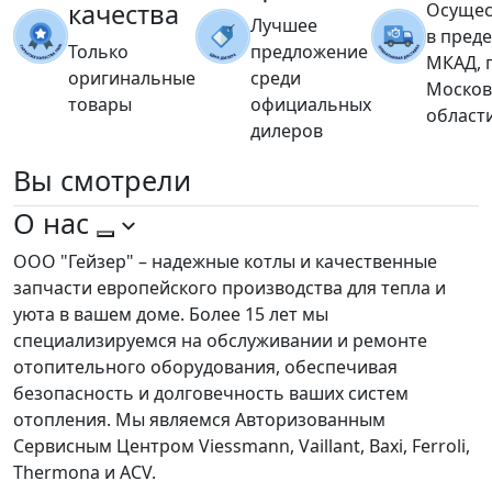
качества
Осущес
Лучшее
в пред
Только
предложение
МКАД, 
оригинальные
среди
Москов
товары
официальных
област
дилеров
Вы
смотрели
О нас
ООО "Гейзер" – надежные котлы и качественные
запчасти европейского производства для тепла и
уюта в вашем доме. Более 15 лет мы
специализируемся на обслуживании и ремонте
отопительного оборудования, обеспечивая
безопасность и долговечность ваших систем
отопления. Мы являемся Авторизованным
Сервисным Центром Viessmann, Vaillant, Baxi, Ferroli,
Thermona и ACV.