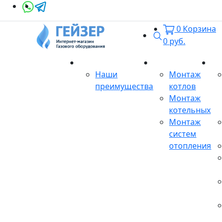
0
Корзина
Поиск
0
руб.
О магазине
Монтаж
Се
Наши
Монтаж
преимущества
котлов
Монтаж
котельных
Монтаж
систем
отопления
Продукция