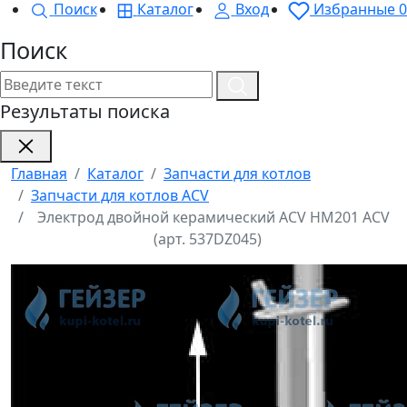
Поиск
Каталог
Вход
Избранные
0
Поиск
Результаты поиска
Главная
Каталог
Запчасти для котлов
Запчасти для котлов ACV
Электрод двойной керамический ACV HM201 ACV
(арт. 537DZ045)