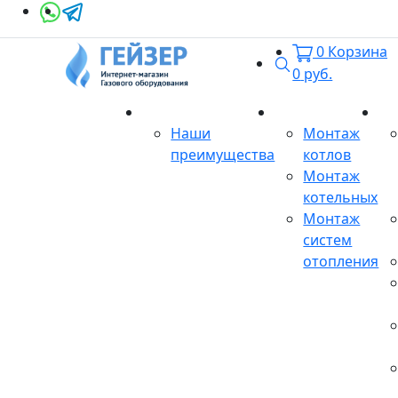
0
Корзина
Поиск
0
руб.
О магазине
Монтаж
Се
Наши
Монтаж
преимущества
котлов
Монтаж
котельных
Монтаж
систем
отопления
Продукция