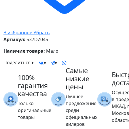
В избранное
Убрать
Артикул:
537DZ045
Наличие товара:
Мало
Поделиться:
Самые
Быст
100%
низкие
дост
гарантия
цены
качества
Осущес
Лучшее
в пред
Только
предложение
МКАД, 
оригинальные
среди
Москов
товары
официальных
област
дилеров