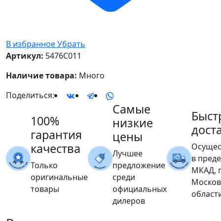
В избранное
Убрать
Артикул:
5476C011
Наличие товара:
Много
Поделиться:
Самые
Быст
100%
низкие
дост
гарантия
цены
качества
Осущес
Лучшее
в пред
Только
предложение
МКАД, 
оригинальные
среди
Москов
товары
официальных
област
дилеров