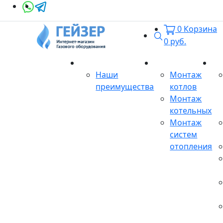
0
Корзина
Поиск
0
руб.
О магазине
Монтаж
Се
Наши
Монтаж
преимущества
котлов
Монтаж
котельных
Монтаж
систем
отопления
Продукция