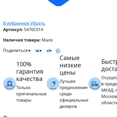
В избранное
Убрать
Артикул:
5476C014
Наличие товара:
Мало
Поделиться:
Самые
Быст
100%
низкие
дост
гарантия
цены
качества
Осущес
Лучшее
в пред
Только
предложение
МКАД, 
оригинальные
среди
Москов
товары
официальных
област
дилеров