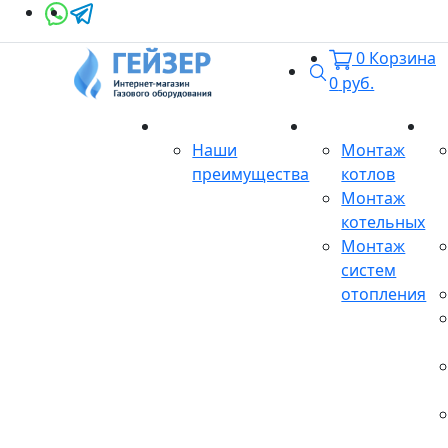
0
Корзина
Поиск
0
руб.
О магазине
Монтаж
Се
Наши
Монтаж
преимущества
котлов
Монтаж
котельных
Монтаж
систем
отопления
Продукция