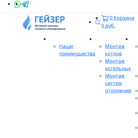
0
Корзина
Поиск
0
руб.
О магазине
Монтаж
Се
Наши
Монтаж
преимущества
котлов
Монтаж
котельных
Монтаж
систем
отопления
Продукция