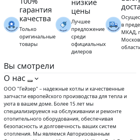
100%
низкие
дост
гарантия
цены
качества
Осущес
Лучшее
в пред
Только
предложение
МКАД, 
оригинальные
среди
Москов
товары
официальных
област
дилеров
Вы
смотрели
О нас
ООО "Гейзер" – надежные котлы и качественные
запчасти европейского производства для тепла и
уюта в вашем доме. Более 15 лет мы
специализируемся на обслуживании и ремонте
отопительного оборудования, обеспечивая
безопасность и долговечность ваших систем
отопления. Мы являемся Авторизованным