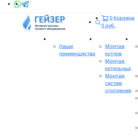
0
Корзина
Поиск
0
руб.
О магазине
Монтаж
Се
Наши
Монтаж
преимущества
котлов
Монтаж
котельных
Монтаж
систем
отопления
Продукция