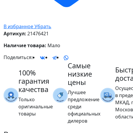
В избранное
Убрать
Артикул:
21476421
Наличие товара:
Мало
Поделиться:
Самые
Быст
100%
низкие
дост
гарантия
цены
качества
Осущес
Лучшее
в пред
Только
предложение
МКАД, 
оригинальные
среди
Москов
товары
официальных
област
дилеров