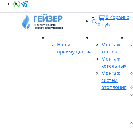
0
Корзина
Поиск
0
руб.
О магазине
Монтаж
Се
Наши
Монтаж
преимущества
котлов
Монтаж
котельных
Монтаж
систем
отопления
Продукция