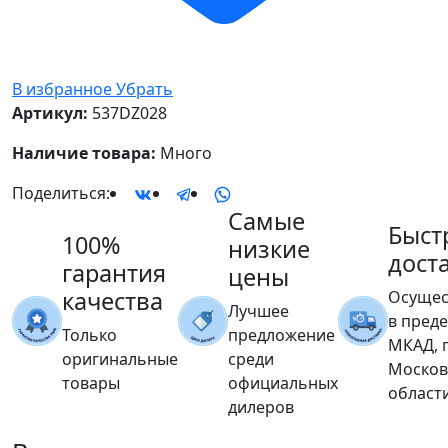
В избранное
Убрать
Артикул:
537DZ028
Наличие товара:
Много
Поделиться:
Самые
Быст
100%
низкие
дост
гарантия
цены
качества
Осущес
Лучшее
в пред
Только
предложение
МКАД, 
оригинальные
среди
Москов
товары
официальных
област
дилеров