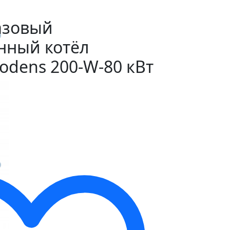
азовый
нный котёл
todens 200-W-80 кВт