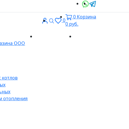
0
Корзина
Вход
Поиск
0
0
руб.
Доставка и
Контакты
газина ООО
оплата
 котлов
ных
ьных
м отопления