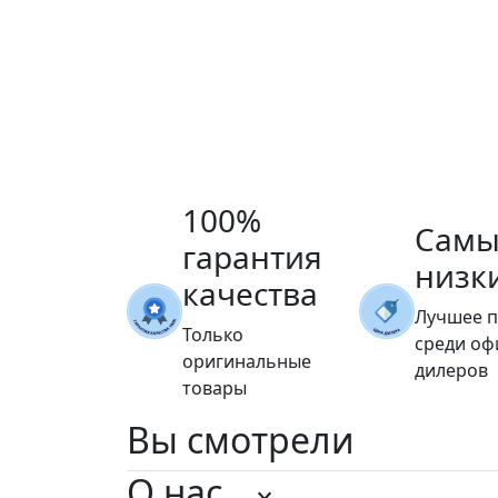
100%
Самы
гарантия
низк
качества
Лучшее 
Только
среди о
оригинальные
дилеров
товары
Вы
смотрели
О нас