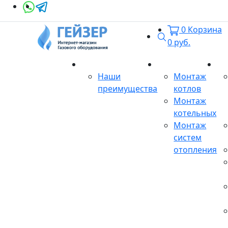
0
Корзина
Поиск
0
руб.
О магазине
Монтаж
Се
Наши
Монтаж
преимущества
котлов
Монтаж
котельных
Монтаж
систем
отопления
Продукция