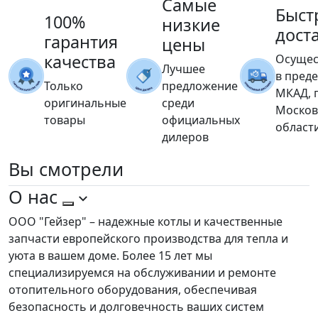
Самые
Быст
100%
низкие
дост
гарантия
цены
качества
Осущес
Лучшее
в пред
Только
предложение
МКАД, 
оригинальные
среди
Москов
товары
официальных
област
дилеров
Вы
смотрели
О нас
ООО "Гейзер" – надежные котлы и качественные
запчасти европейского производства для тепла и
уюта в вашем доме. Более 15 лет мы
специализируемся на обслуживании и ремонте
отопительного оборудования, обеспечивая
безопасность и долговечность ваших систем