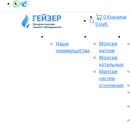
0
Корзина
Поиск
0
руб.
О магазине
Монтаж
Се
Наши
Монтаж
преимущества
котлов
Монтаж
котельных
Монтаж
систем
отопления
Продукция