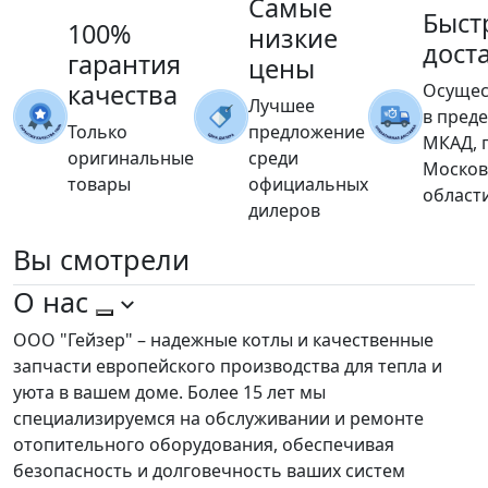
Самые
Быст
100%
низкие
дост
гарантия
цены
качества
Осущес
Лучшее
в пред
Только
предложение
МКАД, 
оригинальные
среди
Москов
товары
официальных
област
дилеров
Вы
смотрели
О нас
ООО "Гейзер" – надежные котлы и качественные
запчасти европейского производства для тепла и
уюта в вашем доме. Более 15 лет мы
специализируемся на обслуживании и ремонте
отопительного оборудования, обеспечивая
безопасность и долговечность ваших систем