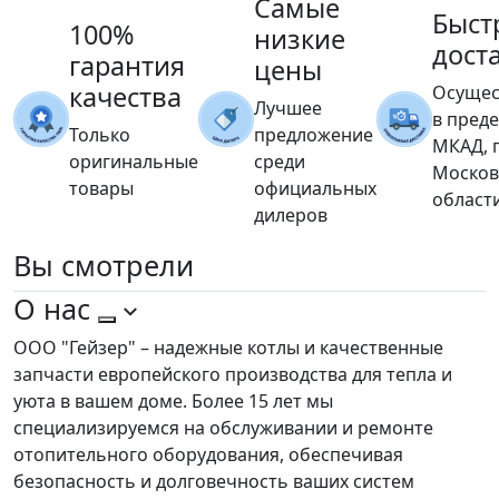
Самые
Быст
100%
низкие
дост
гарантия
цены
качества
Осущес
Лучшее
в пред
Только
предложение
МКАД, 
оригинальные
среди
Москов
товары
официальных
област
дилеров
Вы
смотрели
О нас
ООО "Гейзер" – надежные котлы и качественные
запчасти европейского производства для тепла и
уюта в вашем доме. Более 15 лет мы
специализируемся на обслуживании и ремонте
отопительного оборудования, обеспечивая
безопасность и долговечность ваших систем