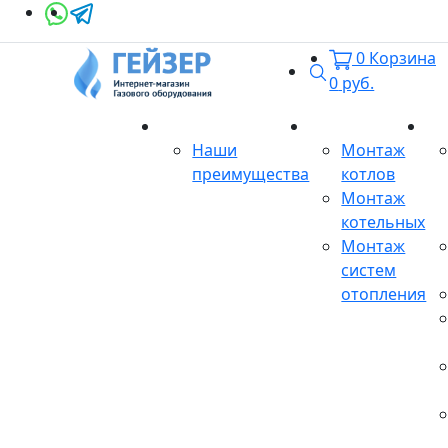
0
Корзина
Поиск
0
руб.
О магазине
Монтаж
Се
Наши
Монтаж
преимущества
котлов
Монтаж
котельных
Монтаж
систем
отопления
Продукция