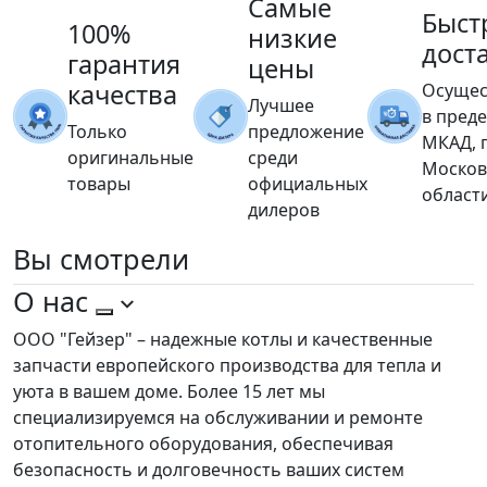
Самые
Быст
100%
низкие
дост
гарантия
цены
качества
Осущес
Лучшее
в пред
Только
предложение
МКАД, 
оригинальные
среди
Москов
товары
официальных
област
дилеров
Вы
смотрели
О нас
ООО "Гейзер" – надежные котлы и качественные
запчасти европейского производства для тепла и
уюта в вашем доме. Более 15 лет мы
специализируемся на обслуживании и ремонте
отопительного оборудования, обеспечивая
безопасность и долговечность ваших систем