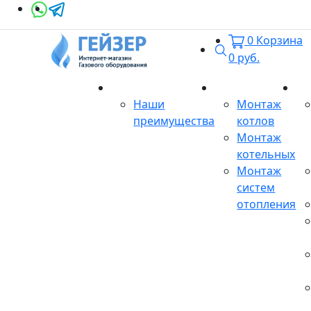
0
Корзина
Поиск
0
руб.
О магазине
Монтаж
Се
Наши
Монтаж
преимущества
котлов
Монтаж
котельных
Монтаж
систем
отопления
Продукция