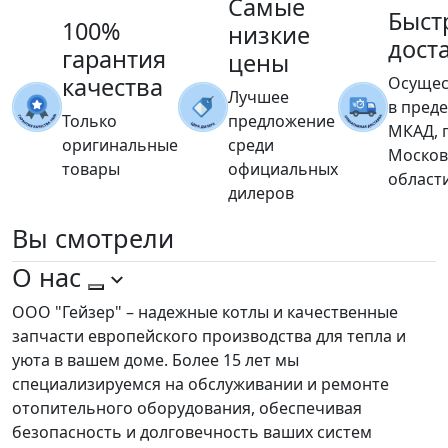
Самые
Быст
100%
низкие
дост
гарантия
цены
качества
Осущес
Лучшее
в пред
Только
предложение
МКАД, 
оригинальные
среди
Москов
товары
официальных
област
дилеров
Вы
смотрели
О нас
ООО "Гейзер" – надежные котлы и качественные
запчасти европейского производства для тепла и
уюта в вашем доме. Более 15 лет мы
специализируемся на обслуживании и ремонте
отопительного оборудования, обеспечивая
безопасность и долговечность ваших систем