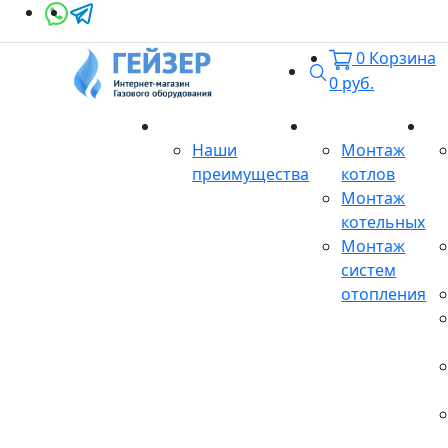
0
Корзина
Поиск
0
руб.
О магазине
Монтаж
Се
Наши
Монтаж
преимущества
котлов
Монтаж
котельных
Монтаж
систем
отопления
Продукция