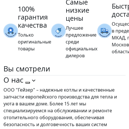
Самые
Быст
100%
низкие
дост
гарантия
цены
качества
Осущес
Лучшее
в пред
Только
предложение
МКАД, 
оригинальные
среди
Москов
товары
официальных
област
дилеров
Вы
смотрели
О нас
ООО "Гейзер" – надежные котлы и качественные
запчасти европейского производства для тепла и
уюта в вашем доме. Более 15 лет мы
специализируемся на обслуживании и ремонте
отопительного оборудования, обеспечивая
безопасность и долговечность ваших систем