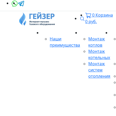
0
Корзина
Поиск
0
руб.
О магазине
Монтаж
Се
Наши
Монтаж
преимущества
котлов
Монтаж
котельных
Монтаж
систем
отопления
Продукция